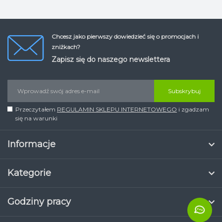
bloki barowe
Chcesz jako pierwszy dowiedzieć się o promocjach i
Gotowanie na świeżym powietrzu —
zniżkach?
stylowo, wygodnie i z przyjemnością
.
Zapisz się do naszego newslettera
Subskrybuj
Przeczytałem
REGULAMIN SKLEPU INTERNETOWEGO
i zgadzam
💡 Oświetlenie outdoor:
się na warunki
Lampy wiszące i lampy stojące
Informacje
Lampy akumulatorowe
Dekoracyjne światło tworzące
Kategorie
wyjątkową atmosferę
Godziny pracy
Światło, które
zamienia wieczory w
wyjątkowe chwile
.