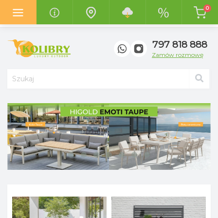
0
Z radością informujemy o otwarciu
nowego salonu "Kolibry
Garden"
w centrum handlowym
"Top Meble" w Poznaniu.
797 818 888
Zamów rozmowę