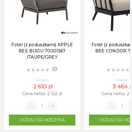
Leżaki i meble do stref przy
basenie
Idealne rozwiązanie dla
basenów, plaż
i tarasów
.
Fotel (z poduszkami) APPLE
Fotel (z poduszka
BEE BIJOU 70001567
BEE CONDOR 7
/TAUPE/GREY
0
🔥 Nowoczesne kuchnie outdoor
3 262 zł
3 685 zł
i strefy BBQ:
2 610 zł
3 464 z
Cena netto: 2 122 zł
Cena netto: 2 
Modułowe kuchnie ogrodowe z
-
+
-
płytą grzewczą i zlewem
Grille: gazowe, węglowe i
DODAJ DO KOSZYKA
DODAJ DO KO
hybrydowe
Wbudowane moduły barbecue i