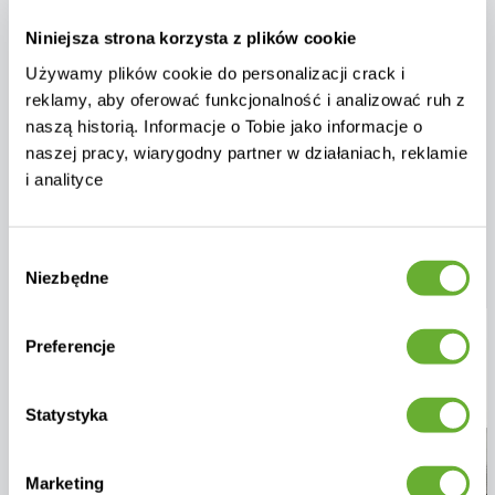
Tworzymy atmosferę, w której Twój
Niniejsza strona korzysta z plików cookie
ogród, taras lub strefa przy basenie
zamieniają się w miejsce relaksu,
Używamy plików cookie do personalizacji crack i
inspiracji i estetyki. To coś więcej niż
reklamy, aby oferować funkcjonalność i analizować ruh z
tylko meble — to
poczucie
naszą historią. Informacje o Tobie jako informacje o
przestrzeni, komfortu i piękna w
naszej pracy, wiarygodny partner w działaniach, reklamie
każdym detalu
.
i analityce
W
Kolibry
znajdziesz wszystko do
Nowości
Wybór
projektowania przestrzeni outdoor
w
Niezbędne
zgody
jednym miejscu. Zebraliśmy najlepsze
rozwiązania, aby Twoja przestrzeń na
Nowość!
świeżym powietrzu była nie tylko
Nowość!
Preferencje
stylowa
, ale także
funkcjonalna,
komfortowa i trwała
.
Statystyka
Od pomysłu — do gotowego
rozwiązania:
Marketing